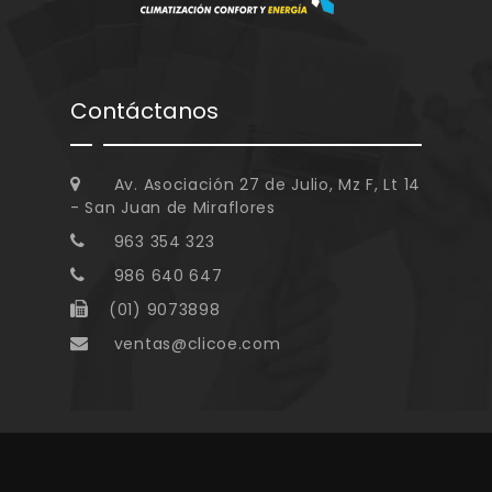
Contáctanos
Av. Asociación 27 de Julio, Mz F, Lt 14
- San Juan de Miraflores
963 354 323
986 640 647
(01) 9073898
ventas@clicoe.com