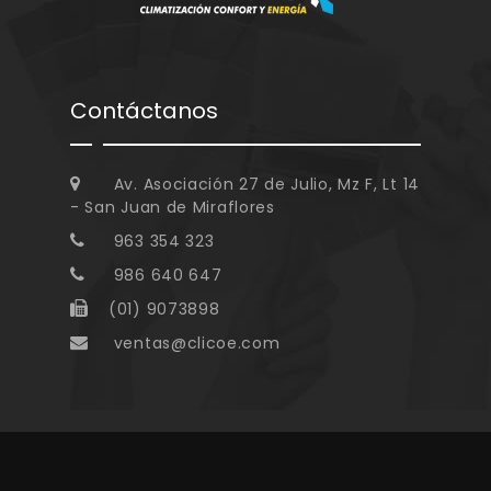
Contáctanos
Av. Asociación 27 de Julio, Mz F, Lt 14
- San Juan de Miraflores
963 354 323
986 640 647
(01) 9073898
ventas@clicoe.com